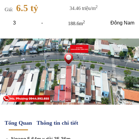
6.5 tỷ
2
34.46 triệu/m
Giá:
2
3
-
Đông Nam
188.6m
Tổng Quan
Thông tin chi tiết