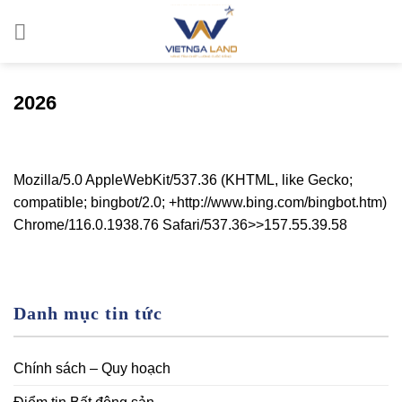
Skip
to
content
2026
Mozilla/5.0 AppleWebKit/537.36 (KHTML, like Gecko;
compatible; bingbot/2.0; +http://www.bing.com/bingbot.htm)
Chrome/116.0.1938.76 Safari/537.36>>157.55.39.58
Danh mục tin tức
Chính sách – Quy hoạch