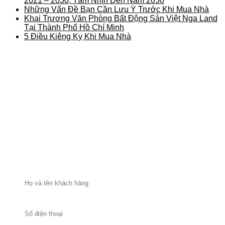
2021 – 2030, Tầm Nhìn Đến Năm 2050
Những Vấn Đề Bạn Cần Lưu Ý Trước Khi Mua Nhà
Khai Trương Văn Phòng Bất Động Sản Việt Nga Land
Tại Thành Phố Hồ Chí Minh
5 Điều Kiêng Kỵ Khi Mua Nhà
ĐĂNG KÝ NHẬN THÔNG TIN TƯ VẤN BẤT ĐỘNG
SẢN TỪ
VIỆT NGA LAND