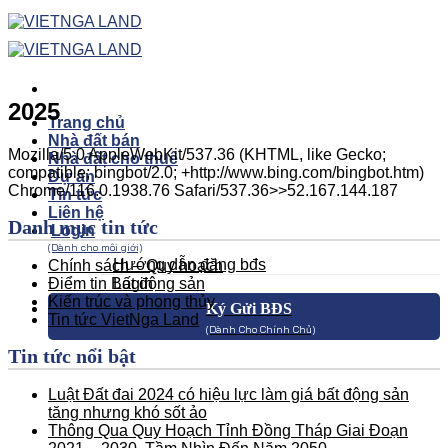
Skip
to
content
2025
Trang chủ
Nhà đất bán
Mozilla/5.0 AppleWebKit/537.36 (KHTML, like Gecko;
Nhà đất cho thuê
compatible; bingbot/2.0; +http://www.bing.com/bingbot.htm)
Dự án
Chrome/116.0.1938.76 Safari/537.36>>52.167.144.187
Tin tức
Liên hệ
Danh mục tin tức
Login
(Dành cho môi giới)
Hướng dẫn đăng bđs
Chính sách – Quy hoạch
Điểm tin Bất động sản
Login
Kiến trúc và phong thủy
Ký Gửi BĐS
Tin tức VietNga Land
(Dành Cho Chính Chủ)
Tin tức nổi bật
Luật Đất đai 2024 có hiệu lực làm giá bất động sản
tăng nhưng khó sốt ảo
Thông Qua Quy Hoạch Tỉnh Đồng Tháp Giai Đoạn