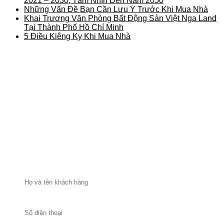
2021 – 2030, Tầm Nhìn Đến Năm 2050
Những Vấn Đề Bạn Cần Lưu Ý Trước Khi Mua Nhà
Khai Trương Văn Phòng Bất Động Sản Việt Nga Land
Tại Thành Phố Hồ Chí Minh
5 Điều Kiêng Kỵ Khi Mua Nhà
ĐĂNG KÝ NHẬN THÔNG TIN TƯ VẤN BẤT ĐỘNG
SẢN TỪ
VIỆT NGA LAND