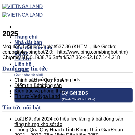
Skip
to
content
2025
Trang chủ
Nhà đất bán
Mozilla/5.0 AppleWebKit/537.36 (KHTML, like Gecko;
Nhà đất cho thuê
compatible; bingbot/2.0; +http://www.bing.com/bingbot.htm)
Dự án
Chrome/116.0.1938.76 Safari/537.36>>52.167.144.218
Tin tức
Liên hệ
Danh mục tin tức
Login
(Dành cho môi giới)
Hướng dẫn đăng bđs
Chính sách – Quy hoạch
Điểm tin Bất động sản
Login
Kiến trúc và phong thủy
Ký Gửi BĐS
Tin tức VietNga Land
(Dành Cho Chính Chủ)
Tin tức nổi bật
Luật Đất đai 2024 có hiệu lực làm giá bất động sản
tăng nhưng khó sốt ảo
Thông Qua Quy Hoạch Tỉnh Đồng Tháp Giai Đoạn