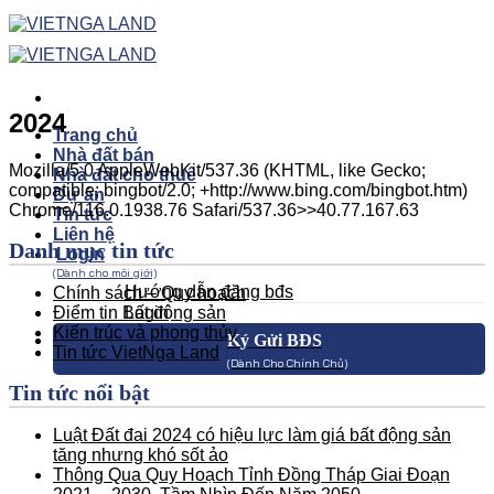
Skip
to
content
2024
Trang chủ
Nhà đất bán
Mozilla/5.0 AppleWebKit/537.36 (KHTML, like Gecko;
Nhà đất cho thuê
compatible; bingbot/2.0; +http://www.bing.com/bingbot.htm)
Dự án
Chrome/116.0.1938.76 Safari/537.36>>40.77.167.63
Tin tức
Liên hệ
Danh mục tin tức
Login
(Dành cho môi giới)
Hướng dẫn đăng bđs
Chính sách – Quy hoạch
Điểm tin Bất động sản
Login
Kiến trúc và phong thủy
Ký Gửi BĐS
Tin tức VietNga Land
(Dành Cho Chính Chủ)
Tin tức nổi bật
Luật Đất đai 2024 có hiệu lực làm giá bất động sản
tăng nhưng khó sốt ảo
Thông Qua Quy Hoạch Tỉnh Đồng Tháp Giai Đoạn