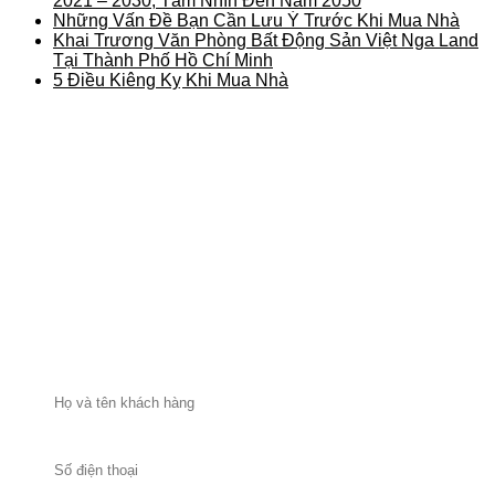
2021 – 2030, Tầm Nhìn Đến Năm 2050
Những Vấn Đề Bạn Cần Lưu Ý Trước Khi Mua Nhà
Khai Trương Văn Phòng Bất Động Sản Việt Nga Land
Tại Thành Phố Hồ Chí Minh
5 Điều Kiêng Kỵ Khi Mua Nhà
ĐĂNG KÝ NHẬN THÔNG TIN TƯ VẤN BẤT ĐỘNG
SẢN TỪ
VIỆT NGA LAND