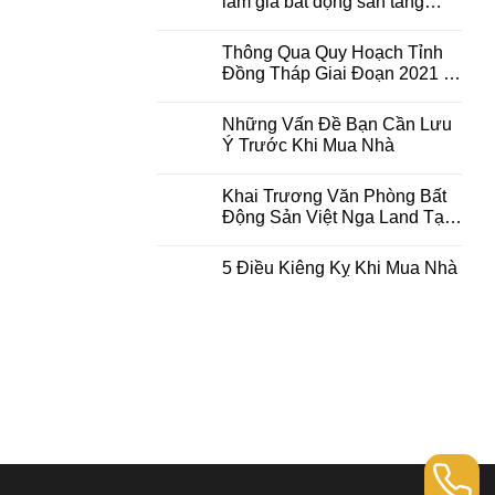
làm giá bất động sản tăng
nhưng khó sốt ảo
Thông Qua Quy Hoạch Tỉnh
Đồng Tháp Giai Đoạn 2021 –
2030, Tầm Nhìn Đến Năm
2050
Những Vấn Đề Bạn Cần Lưu
Ý Trước Khi Mua Nhà
Khai Trương Văn Phòng Bất
Động Sản Việt Nga Land Tại
Thành Phố Hồ Chí Minh
5 Điều Kiêng Kỵ Khi Mua Nhà