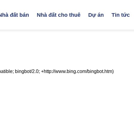
Nhà đất bán
Nhà đất cho thuê
Dự án
Tin tức
ible; bingbot/2.0; +http://www.bing.com/bingbot.htm)