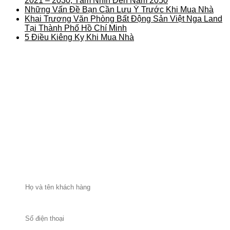
2021 – 2030, Tầm Nhìn Đến Năm 2050
Những Vấn Đề Bạn Cần Lưu Ý Trước Khi Mua Nhà
Khai Trương Văn Phòng Bất Động Sản Việt Nga Land
Tại Thành Phố Hồ Chí Minh
5 Điều Kiêng Kỵ Khi Mua Nhà
ĐĂNG KÝ NHẬN THÔNG TIN TƯ VẤN BẤT ĐỘNG
SẢN TỪ
VIỆT NGA LAND