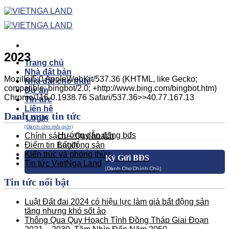
Skip
to
content
2023
Trang chủ
Nhà đất bán
Mozilla/5.0 AppleWebKit/537.36 (KHTML, like Gecko;
Nhà đất cho thuê
compatible; bingbot/2.0; +http://www.bing.com/bingbot.htm)
Dự án
Chrome/116.0.1938.76 Safari/537.36>>40.77.167.13
Tin tức
Liên hệ
Danh mục tin tức
Login
(Dành cho môi giới)
Hướng dẫn đăng bđs
Chính sách – Quy hoạch
Điểm tin Bất động sản
Login
Kiến trúc và phong thủy
Ký Gửi BĐS
Tin tức VietNga Land
(Dành Cho Chính Chủ)
Tin tức nổi bật
Luật Đất đai 2024 có hiệu lực làm giá bất động sản
tăng nhưng khó sốt ảo
Thông Qua Quy Hoạch Tỉnh Đồng Tháp Giai Đoạn